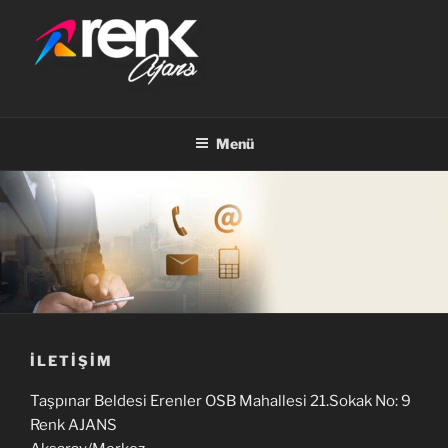
İçeriğe
geç
RENK AJANS
Menü
İLETIŞIM
Taşpınar Beldesi Erenler OSB Mahallesi 21.Sokak No: 9
Renk AJANS